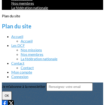
Nos membres
La fédération nationale
Plan du site
Plan du site
Accueil
Accueil
Les DCF
Nos missions
Nos membres
La fédération nationale
Contact
Contact
Mon compte
Connexion
Je m'abonne à la newsletter
OK