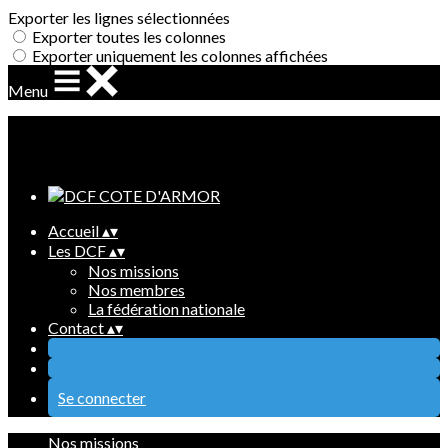
Exporter les lignes sélectionnées
Exporter toutes les colonnes
Exporter uniquement les colonnes affichées
Menu
Ajoutez un logo, un bouton, des réseaux sociaux
Cliquez pour éditer
Accueil
▴
▾
Les DCF
▴
▾
Nos missions
Nos membres
La fédération nationale
Contact
▴
▾
Se connecter
Nos missions